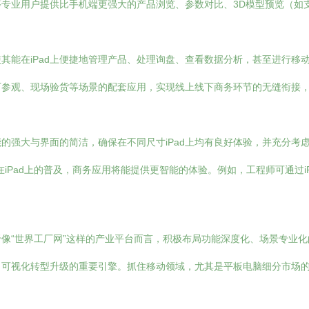
师等专业用户提供比手机端更强大的产品浏览、参数对比、3D模型预览（
其能在iPad上便捷地管理产品、处理询盘、查看数据分析，甚至进行移
工厂参观、现场验货等场景的配套应用，实现线上线下商务环节的无缝衔接
能的强大与界面的简洁，确保在不同尺寸iPad上均有良好体验，并充分考
iPad上的普及，商务应用将能提供更智能的体验。例如，工程师可通过iP
于像“世界工厂网”这样的产业平台而言，积极布局功能深度化、场景专业化
、可视化转型升级的重要引擎。抓住移动领域，尤其是平板电脑细分市场